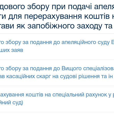
дового збору при подачі апеля
ити для перерахування коштів 
тави як запобіжного заходу та
го збору за подання до апеляційного суду 
нших заяв
го збору за подання до Вищого спеціалізов
ав касаційних скарг на судові рішення та ін
рахування коштів на спеціальний рахунок у 
йний суд)