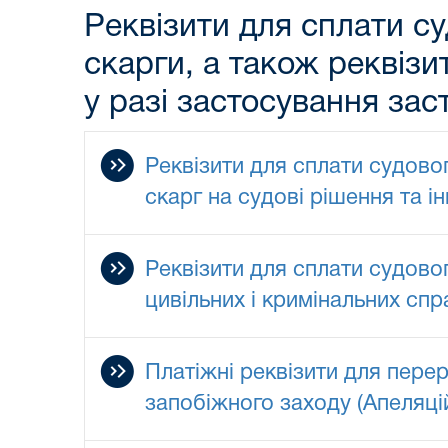
Реквізити для сплати су
скарги, а також реквіз
у разі застосування зас
Реквізити для сплати судово
скарг на судові рішення та і
Реквізити для сплати судово
цивільних і кримінальних спр
Платіжні реквізити для пере
запобіжного заходу (Апеляці