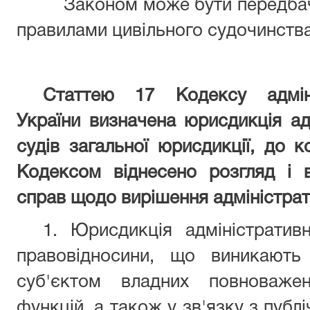
Законом може бути передбач
правилами цивільного судочинства
Статтею 17 Кодексу адміні
України визначена юрисдикція адм
судів загальної юрисдикції, до к
Кодексом віднесено розгляд і в
справ щодо вирішення адміністра
1. Юрисдикція адміністрати
правовідносини, що виникають
суб'єктом владних повноважен
функцій, а також у зв'язку з пуб