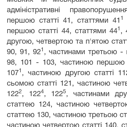
адміністративні правопорушен
1
першою статті 41, статтями 41
1
першою статті 44, статтями 44
,
другою, четвертою та п'ятою статт
1
90, 91, 92
, частинами третьою - 
98, 101 - 103, частиною першою 
1
107
, частиною другою статті 1
сьомою статті 121, частиною четв
2
4
5
122
, 122
, 122
, частинами дру
статтею 124, частиною четвертою
статтею 130, частиною третьою ста
частиною четвертою статті 140, с