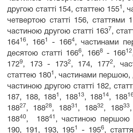
1
другою статті 154, статтею 155
, 
четвертою статті 156, статтями 1
7
частиною другою статті 163
, ста
16
1
4
164
, 166
- 166
, частинами пе
6
8
12
десятою статті 166
, 166
- 166
9
2
2
172
, 173 - 173
, 174, 177
, ча
1
статтею 180
, частинами першою, 
частиною другою статті 182, статт
1
13
14
1
187, 188, 188
, 188
, 188
, 188
27
28
31
32
33
188
, 188
, 188
, 188
, 188
40
41
188
, 188
, частиною першою 
1
6
190, 191, 193, 195
- 195
, статт