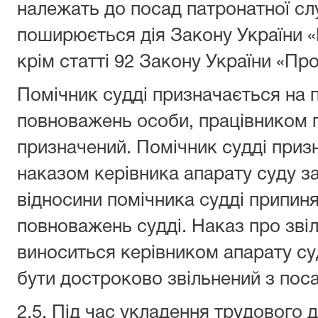
належать до посад патронатної слу
поширюється дія Закону України 
крім статті 92 Закону України «Пр
Помічник судді призначається на 
повноважень особи, працівником п
призначений. Помічник судді приз
наказом керівника апарату суду за
відносини помічника судді припин
повноважень судді. Наказ про зві
виноситься керівником апарату су
бути достроково звільнений з поса
2.5. Під час укладення трудового