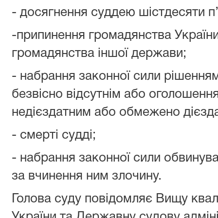
- досягнення суддею шістдесяти п’
-припинення громадянства Україн
громадянства іншої держави;
- набрання законної сили рішенням
безвісно відсутнім або оголошенн
недієздатним або обмежено дієзд
- смерті судді;
- набрання законної сили обвинув
за вчинення ним злочину.
Голова суду повідомляє Вищу квалі
України та Державну судову адміні