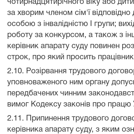
чотирнадцятирічного віку або дити
за хворим членом сім'ї відповідно
особою з інвалідністю І групи; вих
роботу за конкурсом, а також з і
керівник апарату суду повинен роз
строк, про який просить працівник
2.10. Розірвання трудового догово
уповноваженого ним органу допуск
передбачених чинним законодавст
вимог Кодексу законів про працю 
2.11. Припинення трудового дого
керівника апарату суду, з яким о