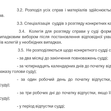
3.2. Розподіл усіх справ і матеріалів здійснюєт
рав.
3.3. Спеціалізація суддів з розгляду конкретних к
3.4. Колегія для розгляду справи у суді форм
випадковим вибором після постановлення відповідної ух
ів колегій у необхідних випадках.
3.5. Не розподіляються щодо конкретного судді с
- за два місяці до закінчення повноважень судді;
- за чотирнадцять календарних днів до початку ві
аказу голови суду);
- за один робочий день до початку відпустки,
суду);
- за три робочих дні до початку відпустки, якщо ї
суду);
- у період відпустки судді;