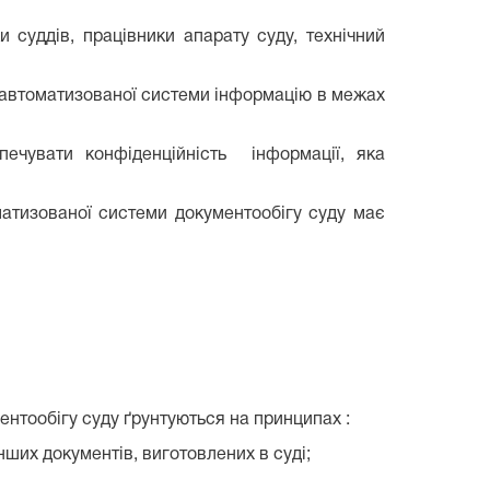
 суддів, працівники апарату суду, технічний
х автоматизованої системи інформацію в межах
печувати конфіденційність інформації, яка
матизованої системи документообігу суду має
нтообігу суду ґрунтуються на принципах :
нших документів, виготовлених в суді;