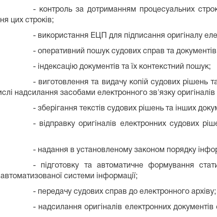
- контроль за дотриманням процесуальних строк
ня цих строків;
- використання ЕЦП для підписання оригіналу еле
- оперативний пошук судових справ та документів 
- індексацію документів та їх контекстний пошук;
- виготовлення та видачу копій судових рішень т
числі надсилання засобами електронного зв'язку оригіналів
- зберігання текстів судових рішень та інших доку
- відправку оригіналів електронних судових рі
- надання в установленому законом порядку інфор
- підготовку та автоматичне формування стати
о автоматизованої системи інформації;
- передачу судових справ до електронного архіву;
- надсилання оригіналів електронних документів