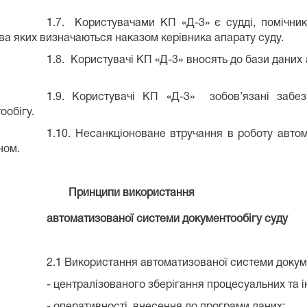
1.7. Користувачами КП «Д-3» є судді, помічники
ава яких визначаються наказом керівника апарату суду.
1.8. Користувачі КП «Д-3» вносять до бази дани
1.9. Користувачі КП «Д-3» зобов’язані забез
ообігу.
1.10. Несанкціоноване втручання в роботу авто
ном.
Принципи використання
автоматизованої системи документообігу суду
2.1 Використання автоматизованої системи докуме
- централізованого зберігання процесуальних та і
- оперативності внесення до програми даних;