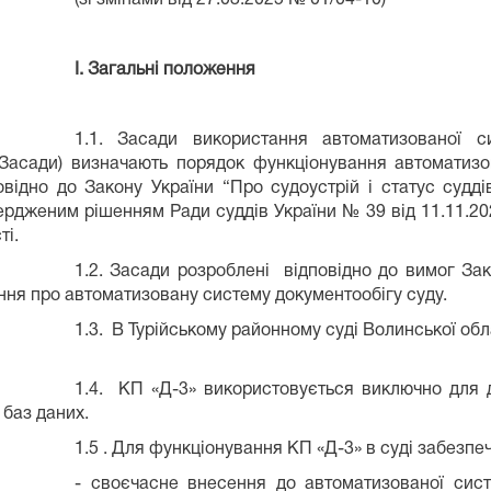
І. Загальні положення
1.1. Засади використання автоматизованої с
 Засади) визначають порядок функціонування автоматизо
овідно до Закону України “Про судоустрій і статус суд
вердженим рішенням Ради суддів України № 39 від 11.11.20
ті.
1.2. Засади розроблені відповідно до вимог Зако
ня про автоматизовану систему документообігу суду.
1.3. В Турійському районному суді Волинської обл
1.4. КП «Д-3» використовується виключно для д
 баз даних.
1.5 . Для функціонування КП «Д-3» в суді забезпеч
- своєчасне внесення до автоматизованої сист