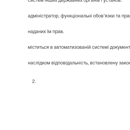
систем інших державних органів і установ.
адміністратор, функціональні обов’язки та пр
наданих їм прав.
міститься в автоматизованій системі документ
наслідком відповідальність, встановлену зако