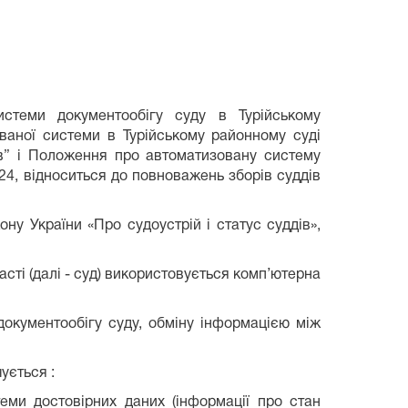
истеми документообігу суду в Турійському
ваної системи в Турійському районному суді
дів” і Положення про автоматизовану систему
24, відноситься до повноважень зборів суддів
ну України «Про судоустрій і статус суддів»,
асті (далі - суд) використовується комп’ютерна
окументообігу суду, обміну інформацією між
ується :
еми достовірних даних (інформації про стан