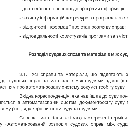
- достовірності внесеної до програми інформації;
- захисту інформаційних ресурсів програми від с
- відкритості інформації про стан розгляду справ;
- відповідальності користувачів програми за зміст
Розподіл судових справ та матеріалів між су
3.1. Усі справи та матеріали, що підлягають 
іл судових справ та матеріалів між суддями здійснюєть
женням про автоматизовану систему документообігу суду.
Вхідна кореспонденція, яка надійшла до суду понед
діляється в автоматизованій системі документообігу су
овому розгляду керівництвом суду та суддями.
Справи і матеріали, які мають скорочені терміни 
ділу «Автоматизований розподіл судових справ між суд