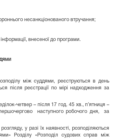
тороннього несанкціонованого втручання;
 інформації, внесеної до програми.
ддями
розподілу між суддями, реєструються в день
ся після реєстрації по мірі надходження за
ілок-четвер – після 17 год. 45 хв., п’ятниця –
ду першочергово наступного робочого дня, за
розгляду, у разі їх наявності, розподіляються
дями» Розділу «Розподіл судових справ між