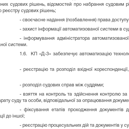
онних судових рішень, відомостей про набрання судовим 
 реєстру судових рішень;
- своєчасне надання (позбавлення) права доступу
- захист інформації автоматизованої системи в суд
- інформування адміністратора автоматизовано
ної системи.
1.6. КП «Д-3» забезпечує автоматизацію техноло
- реєстрацію та розподіл вхідної кореспонденції
- розподіл судових справ між суддями;
- взяття на контроль та здійснення контролю за
арату суду та особи, відповідальної за опрацювання докумен
- фіксування етапів проходження документів д
ії до іншої;
- реєстрацію процесуальних дій та документів у су