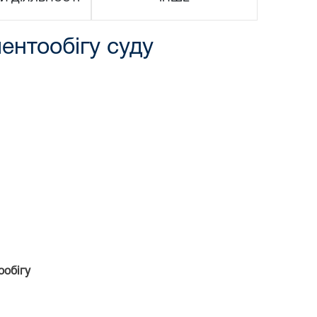
ентообігу суду
ообігу