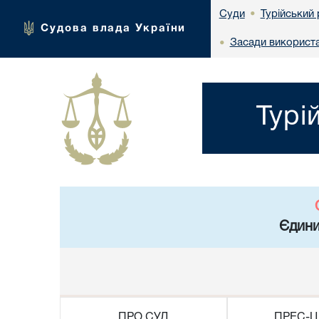
Турійський 
Суди
•
Судова влада України
Засади використа
•
Турі
Єдини
ПРО СУД
ПРЕС-Ц