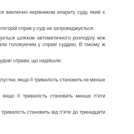
ься виключно керівником апарату суду, який є
атегорій справ у суді не запроваджується.
ується шляхом автоматичного розподілу між
вали головуючим у справі суддею. В такому ж
удові справи, що надійшли:
дпустки, якщо її тривалість становить не менше
 якщо її тривалість становить менше п’яти
ї тривалість становить від п’яти до тринадцяти