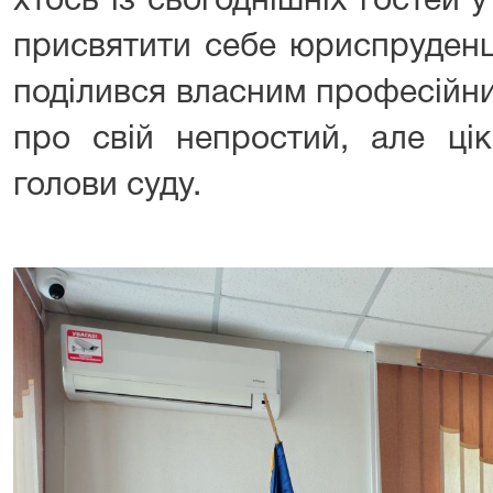
хтось із сьогоднішніх гостей
присвятити себе юриспруденці
поділився власним професійни
про свій непростий, але ці
голови суду.